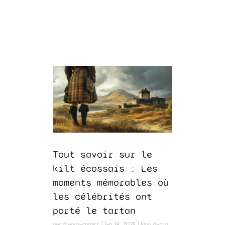
Tout savoir sur le
kilt écossais : Les
moments mémorables où
les célébrités ont
porté le tartan
par
france-comics
|
Jan 18, 2025
|
Non classé