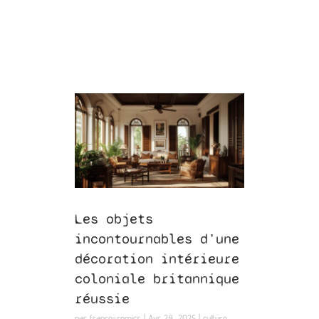
Les objets
incontournables d’une
décoration intérieure
coloniale britannique
réussie
par
france-comics
|
Avr 24, 2025
|
culture