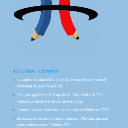
Articles récents
Les objets incontournables d’une décoration intérieure coloniale
britannique réussie
24 avril 2025
Pourquoi appelle-t-on le Prophète de l’Islam Mahomet ? Les
racines d’un débat interculturel
26 mars 2025
Comment dessiner l’anatomie du corps humain
19 février 2025
Découvrez les desserts russes méconnus : Workshop pâtissier
spécial délices slaves
17 février 2025