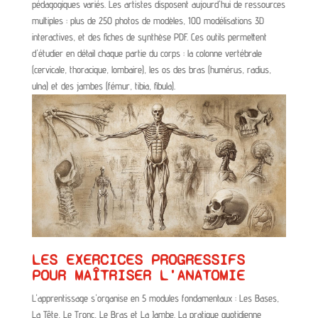
pédagogiques variés. Les artistes disposent aujourd'hui de ressources
multiples : plus de 250 photos de modèles, 100 modélisations 3D
interactives, et des fiches de synthèse PDF. Ces outils permettent
d'étudier en détail chaque partie du corps : la colonne vertébrale
(cervicale, thoracique, lombaire), les os des bras (humérus, radius,
ulna) et des jambes (fémur, tibia, fibula).
LES EXERCICES PROGRESSIFS
POUR MAÎTRISER L'ANATOMIE
L'apprentissage s'organise en 5 modules fondamentaux : Les Bases,
La Tête, Le Tronc, Le Bras et La Jambe. La pratique quotidienne