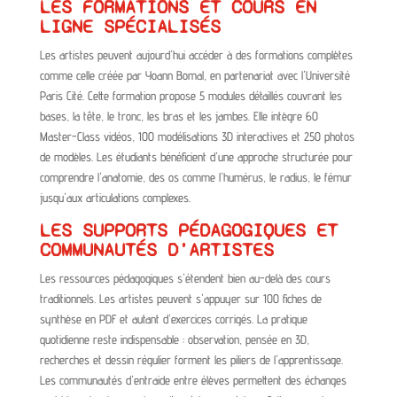
LES FORMATIONS ET COURS EN
LIGNE SPÉCIALISÉS
Les artistes peuvent aujourd'hui accéder à des formations complètes
comme celle créée par Yoann Bomal, en partenariat avec l'Université
Paris Cité. Cette formation propose 5 modules détaillés couvrant les
bases, la tête, le tronc, les bras et les jambes. Elle intègre 60
Master-Class vidéos, 100 modélisations 3D interactives et 250 photos
de modèles. Les étudiants bénéficient d'une approche structurée pour
comprendre l'anatomie, des os comme l'humérus, le radius, le fémur
jusqu'aux articulations complexes.
LES SUPPORTS PÉDAGOGIQUES ET
COMMUNAUTÉS D'ARTISTES
Les ressources pédagogiques s'étendent bien au-delà des cours
traditionnels. Les artistes peuvent s'appuyer sur 100 fiches de
synthèse en PDF et autant d'exercices corrigés. La pratique
quotidienne reste indispensable : observation, pensée en 3D,
recherches et dessin régulier forment les piliers de l'apprentissage.
Les communautés d'entraide entre élèves permettent des échanges