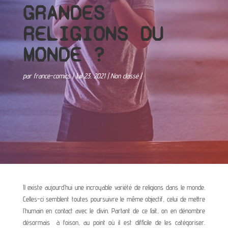
GRANDES
RELIGIONS DU
MONDE ?
par
france-comics
Juil 23, 2021
Non classé
Il existe aujourd’hui une incroyable variété de religions dans le monde.
Celles-ci semblent toutes poursuivre le même objectif, celui de mettre
l’humain en contact avec le divin. Partant de ce fait, on en dénombre
désormais à foison, au point où il est difficile de les catégoriser.